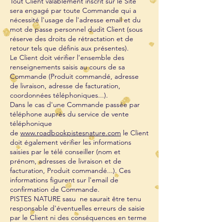
Tout Client valablement inscrit sur le Site
sera engagé par toute Commande qui a
nécessité l'usage de l'adresse email et du
mot de passe personnel dudit Client (sous
réserve des droits de rétractation et de
retour tels que définis aux présentes).
Le Client doit vérifier l'ensemble des
renseignements saisis au cours de sa
Commande (Produit commandé, adresse
de livraison, adresse de facturation,
coordonnées téléphoniques...).
Dans le cas d'une Commande passée par
téléphone auprès du service de vente
téléphonique
de
www.roadbookpistesnature.com
le Client
doit également vérifier les informations
saisies par le télé conseiller (nom et
prénom, adresses de livraison et de
facturation, Produit commandé...). Ces
informations figurent sur l'email de
confirmation de Commande.
PISTES NATURE sasu ne saurait être tenu
responsable d'éventuelles erreurs de saisie
par le Client ni des conséquences en terme