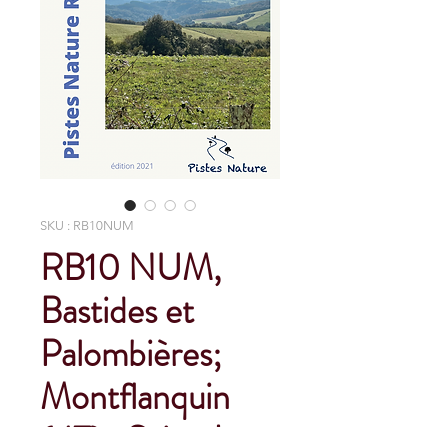
SKU : RB10NUM
RB10 NUM,
Bastides et
Palombières;
Montflanquin
(47)- Saint Jean