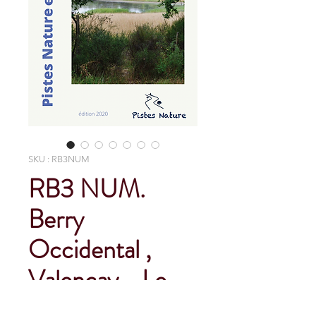
SKU : RB3NUM
RB3 NUM.
Berry
Occidental ,
Valençay - Le
Blanc