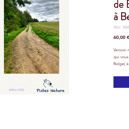
de 
à B
SKU : R
60,00 
Version
qui vous
Belge) à 
kilomètr
ce Roadb
Nord au 
la régio
des plai
d’Artois
Symboliq
à l’extr
frontièr