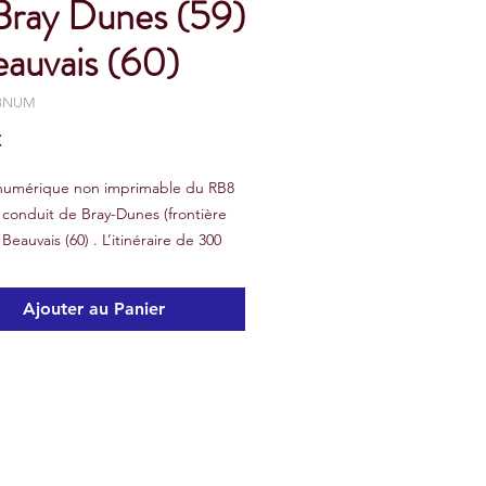
Bray Dunes (59)
eauvais (60)
B8NUM
Prix
€
 numérique non imprimable du RB8
 conduit de Bray-Dunes (frontière
Beauvais (60) . L’itinéraire de 300
es que nous vous proposons avec
ook, va vous faire traverser du
Ajouter au Panier
Sud toute la partie occidentale de
n des Hauts de France au travers
nes de Flandres, des collines
 et du plateau Picard.
uement nous avons choisi de partir
ême nord du Pays devant le poste
e avec la Belgique.